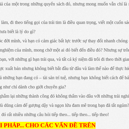
giả của một trong những quyển sách đó, nhưng mong muốn vẫn chỉ là
àm, đi theo tiếng gọi của trái tim là điều quan trọng, viết một cuốn s
ưa biết là lý do gì?
c đời mình, và bạn có cảm giác bất lực trước sự thay đổi nhanh chóng
inh nghiệm của mình, mong chờ một ai đó biết đến điều đó? Nhưng sự tr
bạn, với những gì bạn trải qua, và tất cả kỷ niệm đã trôi đi theo thời gia
ợc xuất bản nhưng không biết bắt đầu từ đâu và làm thế nào để thực h
những bạn đang có – tài sản trí tuệ, nhưng bạn không biết cách để bá
g như chỉ dành cho giới chuyên gia?
 ghẫm lại những thành công đó không thấm vào đâu với những trải ngh
đủ dũng cảm để gượng dậy và ngọn lửa đam mê trong bạn đã tắt ngúm
rất nhiều những câu hỏi tiếp theo... tiếp theo... tiếp theo!
 PHÁP... CHO CÁC VẤN ĐỀ TRÊN