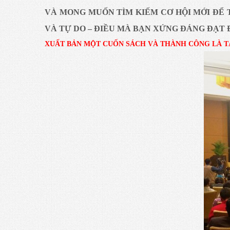
VÀ MONG MUỐN TÌM KIẾM CƠ HỘI MỚI ĐỂ 
VÀ TỰ DO – ĐIỀU MÀ BẠN XỨNG ĐÁNG ĐẠT
XUẤT BẢN MỘT CUỐN SÁCH VÀ THÀNH CÔNG LÀ T