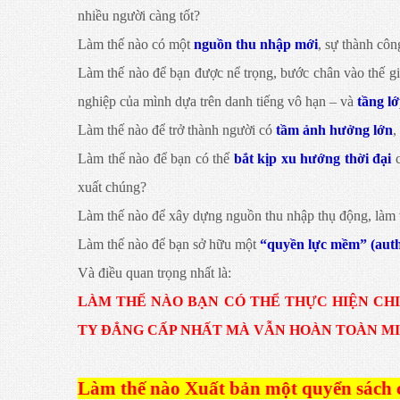
nhiều người càng tốt?
Làm thế nào có một
nguồn thu nhập mới
, sự thành côn
Làm thế nào để bạn được nể trọng, bước chân vào thế giớ
nghiệp của mình dựa trên danh tiếng vô hạn – và
tầng lớ
Làm thế nào để trở thành người có
tầm ảnh hưởng lớn
,
Làm thế nào để bạn có thể
bắt kịp xu hướng thời đại
xuất chúng?
Làm thế nào để xây dựng nguồn thu nhập thụ động, làm 
Làm thế nào để bạn sở hữu một
“quyền lực mềm” (auth
Và điều quan trọng nhất là:
LÀM THẾ NÀO BẠN CÓ THỂ THỰC HIỆN CH
TY ĐẲNG CẤP NHẤT MÀ VẪN HOÀN TOÀN MI
Làm thế nào Xuất bản một quyển sách c