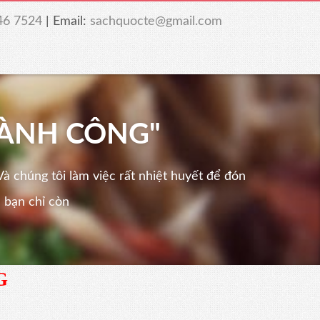
46 7524
| Email:
sachquocte@gmail.com
HÀNH CÔNG"
à chúng tôi làm việc rất nhiệt huyết để đón
 bạn chỉ còn
G