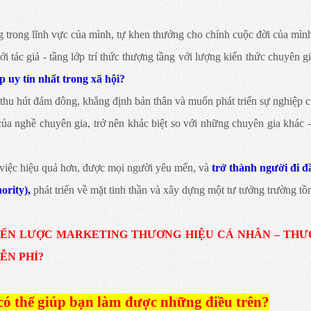
g trong lĩnh vực của mình, tự khen thưởng cho chính cuộc đời của mìn
i tác giả - tầng lớp trí thức thượng tầng với lượng kiến thức chuyên 
p uy tín nhất trong xã hội?
 thu hút đám đông, khẳng định bản thân và muốn phát triển sự nghiệp c
của nghề chuyên gia, trở nên khác biệt so với những chuyên gia khác
việc hiệu quả hơn, được mọi người yêu mến, và
trở thành người đi đ
ority),
phát triển về mặt tinh thần và xây dựng một tư tưởng trường tồn
IẾN LƯỢC MARKETING THƯƠNG HIỆU CÁ NHÂN – THƯ
ỄN PHÍ?
ó thể giúp bạn làm được những điều trên?