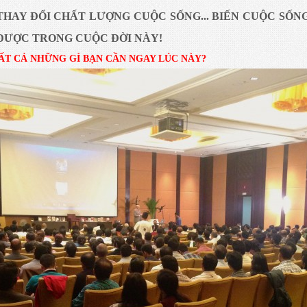
THAY ĐỔI CHẤT LƯỢNG CUỘC SỐNG... BIẾN CUỘC SỐ
 ĐƯỢC TRONG CUỘC ĐỜI NÀY!
ẤT CẢ NHỮNG GÌ BẠN CẦN NGAY LÚC NÀY?