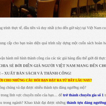
 trình thực tế, đầu tiên và duy nhất (cho đến giờ này) tại Việt Nam c
cung cấp cho bạn toàn diện quá trình xây dựng một cuốn sách hoàn 
vận hành mô hình thành công của các tác giả hàng đầu thế giới đã thực t
CHIA SẺ BỞI DIỄN GIẢ NGƯỜI VIỆT NAM MANG ĐẾN CHO
 – XUẤT BẢN SÁCH VÀ THÀNH CÔNG!
LỜI CHO NHỮNG CÂU HỎI BẠN ĐẶT RA TỪ BẤY LÂU NAY?
ông chúng và đạt được nhiều thành tựu đáng ngưỡng mộ?
ác trong lĩnh vực chuyên môn của bạn… để
trở thành chuyên gia số 1
đầu trong ngành? Khao khát đạt được những
thành tựu đáng ngưỡn