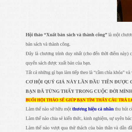
Hội thảo “Xuất bản sách và thành công”
là một chương
bản sách và thành công.
Đây là chương trình duy nhất (cho đến thời điểm này) 
quyển sách được xuất bản của bạn.
Tất cả những gì bạn làm tiếp theo là “cầm chìa khóa” và 
CƠ HỘI QUÝ GIÁ NÀY LẦN ĐẦU TIÊN ĐƯỢC 
BẠN ĐÃ TỪNG THẤY TRONG CUỘC ĐỜI MÌNH
BUỔI HỘI THẢO SẼ GIÚP BẠN TÌM THẤY CÂU TRẢ 
Làm thế nào sở hữu một
thương hiệu cá nhân
thu hút c
Làm thế nào chia sẻ kiến thức, kinh nghiệm, sự uyên b
Làm thế nào vượt qua thử thách của bản thân và dẫn 