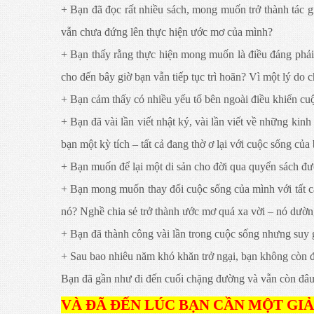
+ Bạn đã đọc rất nhiều sách, mong muốn trở thành tác 
vẫn chưa đứng lên thực hiện ước mơ của mình?
+ Bạn thấy rằng thực hiện mong muốn là điều đáng phải l
cho đến bây giờ bạn vẫn tiếp tục trì hoãn? Vì một lý do ch
+ Bạn cảm thấy có nhiều yếu tố bên ngoài điều khiển cuộ
+ Bạn đã vài lần viết nhật ký, vài lần viết về những k
bạn một kỳ tích – tất cả đang thờ ơ lại với cuộc sống của 
+ Bạn muốn để lại một di sản cho đời qua quyển sách đư
+ Bạn mong muốn thay đổi cuộc sống của mình với tất cả 
nó? Nghề chia sẻ trở thành ước mơ quá xa vời – nó dườn
+ Bạn đã thành công vài lần trong cuộc sống nhưng suy
+ Sau bao nhiêu năm khó khăn trở ngại, bạn không còn 
Bạn đã gần như đi đến cuối chặng đường và vẫn còn đâu đó 
VÀ ĐÃ ĐẾN LÚC BẠN CẦN MỘT GIẢI