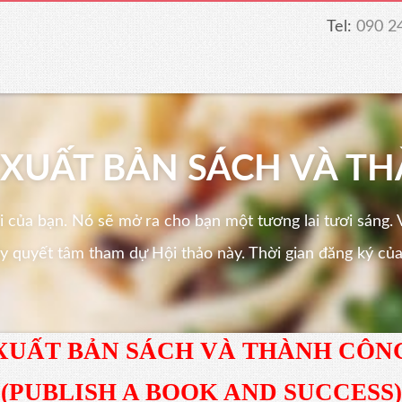
Tel:
090 2
G
"XUẤT BẢN SÁCH VÀ T
 của bạn. Nó sẽ mở ra cho bạn một tương lai tươi sáng. V
ãy quyết tâm tham dự Hội thảo này. Thời gian đăng ký của
XUẤT BẢN SÁCH VÀ THÀNH CÔN
(PUBLISH A BOOK AND SUCCESS)