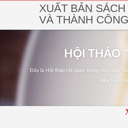
XUẤT BẢN SÁCH
VÀ THÀNH CÔN
HỘI THẢO 
Đây là Hội thảo rất quan trọng cho cuộc đời
tiếp bạn. H